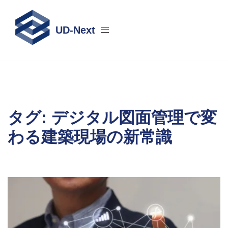
コ
ン
UD-Next
テ
ン
ツ
へ
ス
キ
ッ
タグ:
デジタル図面管理で変
プ
わる建築現場の新常識