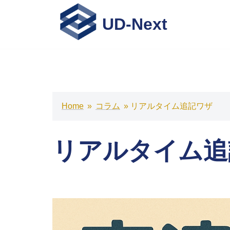
コ
ン
UD-Next
テ
ン
ツ
へ
ス
キ
Home
»
コラム
»
リアルタイム追記ワザ
ッ
プ
リアルタイム追